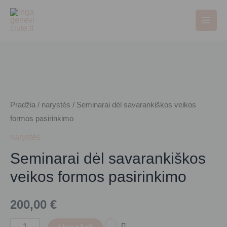
Pereiti
Main
prie
Men
turinio
produkto
kiekis:
Seminarai
dėl
Pradžia
/
narystės
/ Seminarai dėl savarankiškos veikos
savarankiškos
formos pasirinkimo
veikos
narystės
formos
Seminarai dėl savarankiškos
pasirinkimo
veikos formos pasirinkimo
200,00
€