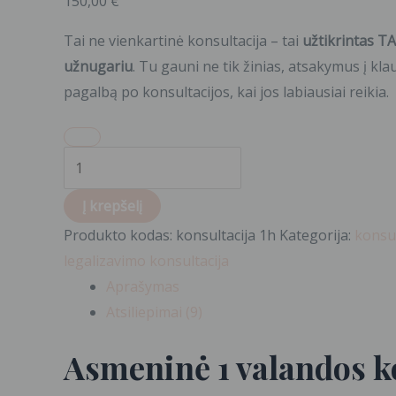
veiklą
150,00
€
Tai ne vienkartinė konsultacija – tai
užtikrintas T
užnugariu
. Tu gauni ne tik žinias, atsakymus į klau
pagalbą po konsultacijos, kai jos labiausiai reikia.
Į krepšelį
Produkto kodas:
konsultacija 1h
Kategorija:
konsul
legalizavimo konsultacija
Aprašymas
Atsiliepimai (9)
Asmeninė 1 valandos k