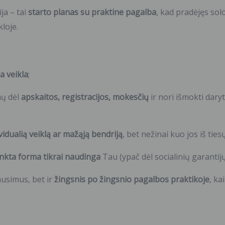
ja – tai
starto planas su praktine pagalba
, kad pradėjęs sol
kloje.
ia veikla
;
mų dėl
apskaitos, registracijos, mokesčių
ir nori išmokti daryt
ividualią veiklą ar mažąją bendriją
, bet nežinai kuo jos iš tiesų
inkta forma tikrai naudinga
Tau (ypač dėl socialinių garantijų
lausimus, bet ir
žingsnis po žingsnio pagalbos praktikoje
, ka