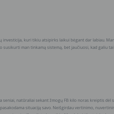
 investicija, kuri tikiu atsipirks laikui bėgant dar labiau. 
rbo susikurti man tinkamą sistemą, bet jaučiuosi, kad galiu ta
 seniai, natūraliai sekant žmogų FB kilo noras kreiptis dėl
si pasakodama situaciją savo. Neišgirdau vertinimo, nuverti