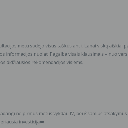
acijos metu sudėjo visus taškus ant i. Labai viską aiškiai pa
os informacijos nuolat. Pagalba visais klausimais – nuo vers
čios didžiausios rekomendacijos visiems.
 kadangi ne pirmus metus vykdau IV, bei išsamius atsakymus 
riausia investicija❤️