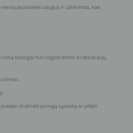
o verslą jaustumeisi saugus ir užtikrintas, kad
i viską teisingai nuo įregistravimo iki deklaracijų
 skiriasi;
);
i pradėsi išrašinėti pirmąją sąskaitą ar pildyti