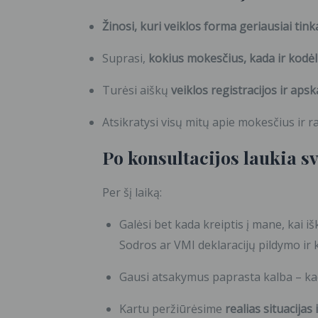
Žinosi, kuri veiklos forma geriausiai tink
Suprasi,
kokius mokesčius, kada ir kodėl
Turėsi aiškų
veiklos registracijos ir aps
Atsikratysi visų mitų apie mokesčius ir r
Po konsultacijos laukia s
Per šį laiką:
Galėsi bet kada kreiptis į mane, kai i
Sodros ar VMI deklaracijų pildymo ir k
Gausi atsakymus paprasta kalba – kad 
Kartu peržiūrėsime
realias situacijas