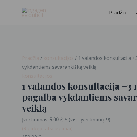
Pereiti
Pradžia
prie
turinio
produkto
kiekis:
Pradžia
/
konsultacijos
/ 1 valandos konsultacija 
1
vykdantiems savarankišką veiklą
valandos
konsultacijos
1 valandos konsultacija +3
konsultacija
+3
pagalba vykdantiems sava
mėnesių
veiklą
pagalba
vykdantiems
Įvertinimas:
5.00
iš 5 (viso įvertinimų:
9
)
savarankišką
(
9
pirkėjų atsiliepimai)