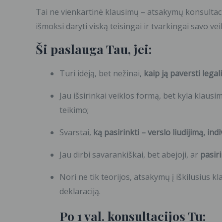
Tai ne vienkartinė klausimų – atsakymų konsultaci
išmoksi daryti viską teisingai ir tvarkingai savo vei
Ši paslauga Tau, jei:
Turi idėją, bet nežinai,
kaip ją paversti legal
Jau išsirinkai veiklos formą, bet kyla klausi
teikimo;
Svarstai,
ką pasirinkti – verslo liudijimą, ind
Jau dirbi savarankiškai, bet abejoji, ar
pasir
Nori ne tik teorijos, atsakymų į iškilusius k
deklaraciją.
Po 1 val. konsultacijos Tu: