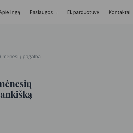
Apie Ingą
Paslaugos
El. parduotuvė
Kontaktai
+3 mėnesių pagalba
 mėnesių
rankišką