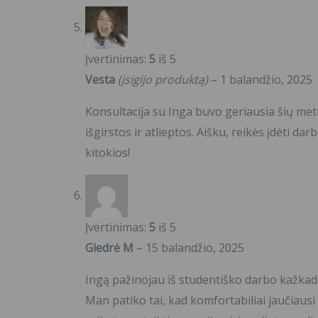
Įvertinimas:
5
iš 5
Vesta
(įsigijo produktą)
–
1 balandžio, 2025
Konsultacija su Inga buvo geriausia šių metų
išgirstos ir atlieptos. Aišku, reikės įdėti da
kitokios!
Įvertinimas:
5
iš 5
Giedrė M
–
15 balandžio, 2025
Ingą pažinojau iš studentiško darbo kažkada
Man patiko tai, kad komfortabiliai jaučiau