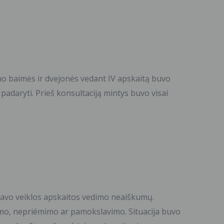
Mano baimės ir dvejonės vedant IV apskaitą buvo
i padaryti. Prieš konsultaciją mintys buvo visai
 savo veiklos apskaitos vedimo neaiškumų.
nimo, nepriémimo ar pamokslavimo. Situacija buvo