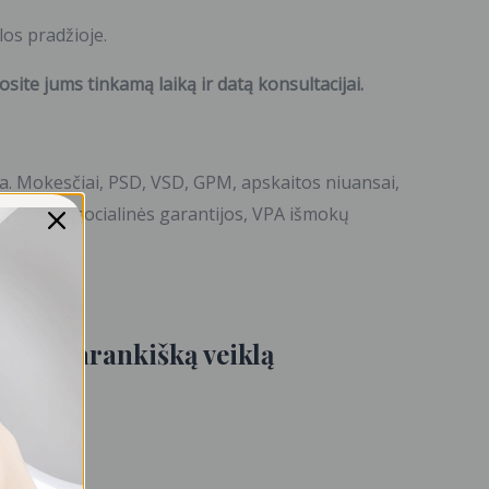
klos pradžioje.
osite jums tinkamą laiką ir datą konsultacijai.
ija. Mokesčiai, PSD, VSD, GPM, apskaitos niuansai,
laracija, socialinės garantijos, VPA išmokų
ms savarankišką veiklą