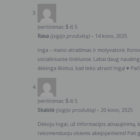
Įvertinimas:
5
iš 5
Rasa
(įsigijo produktą)
–
14 kovo, 2025
Inga – mano atradimas ir motyvatorė. Konsult
socialiniuose tinkluose. Labai daug nauding
dėkinga likimui, kad teko atrasti Ingą! ♥ Pa
Įvertinimas:
5
iš 5
Skaistė
(įsigijo produktą)
–
20 kovo, 2025
Dėkoju Ingai, už informacijos atnaujinimą,
rekomenduoju visiems abejojantiems! Pati ge