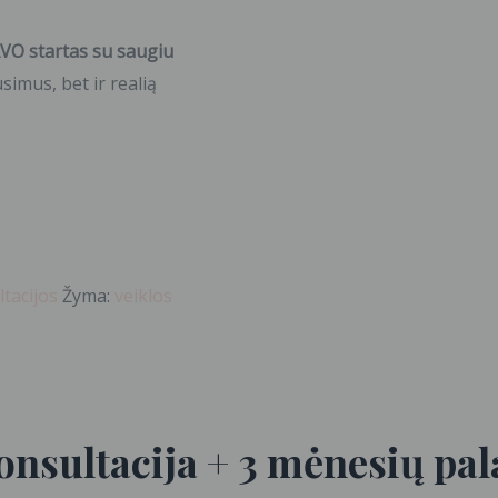
AVO startas su saugiu
simus, bet ir realią
tacijos
Žyma:
veiklos
onsultacija + 3 mėnesių pa