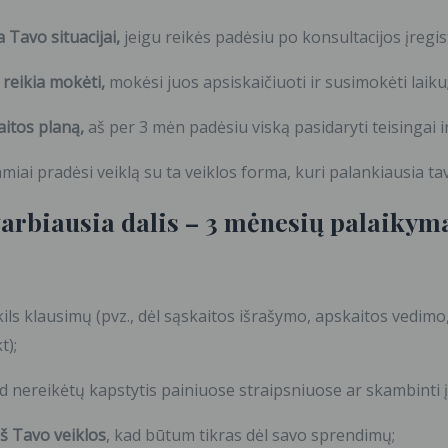
a Tavo situacijai,
jeigu reikės padėsiu po konsultacijos įregi
 reikia mokėti,
mokėsi juos apsiskaičiuoti ir susimokėti laiku
kaitos planą,
aš per 3 mėn padėsiu viską pasidaryti teisingai ir
amiai pradėsi veiklą su ta veiklos forma, kuri palankiausia ta
varbiausia dalis –
3 mėnesių palaikym
škils klausimų (pvz., dėl sąskaitos išrašymo, apskaitos vedim
t);
nereikėtų kapstytis painiuose straipsniuose ar skambinti į v
 iš Tavo veiklos
, kad būtum tikras dėl savo sprendimų;