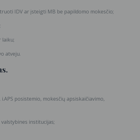
struoti IDV ar įsteigti MB be papildomo mokesčio;
;
 laiku;
vo atveju.
as
.
o, i.APS posistemio, mokesčių apsiskaičiavimo,
alstybines institucijas;